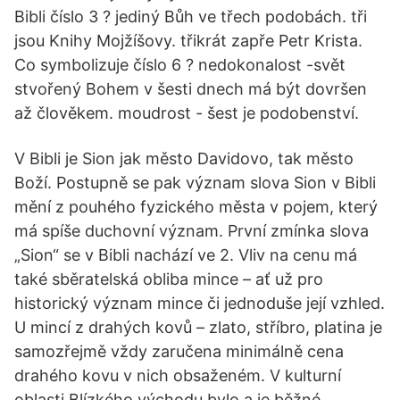
Bibli číslo 3 ? jediný Bůh ve třech podobách. tři
jsou Knihy Mojžíšovy. třikrát zapře Petr Krista.
Co symbolizuje číslo 6 ? nedokonalost -svět
stvořený Bohem v šesti dnech má být dovršen
až člověkem. moudrost - šest je podobenství.
V Bibli je Sion jak město Davidovo, tak město
Boží. Postupně se pak význam slova Sion v Bibli
mění z pouhého fyzického města v pojem, který
má spíše duchovní význam. První zmínka slova
„Sion“ se v Bibli nachází ve 2. Vliv na cenu má
také sběratelská obliba mince – ať už pro
historický význam mince či jednoduše její vzhled.
U mincí z drahých kovů – zlato, stříbro, platina je
samozřejmě vždy zaručena minimálně cena
drahého kovu v nich obsaženém. V kulturní
oblasti Blízkého východu bylo a je běžné