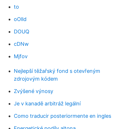
to
oOlld
DOUQ
cDNw
Mjfov
Nejlepší těžařský fond s otevřeným
zdrojovým kódem
Zvýšené výnosy
Je v kanadě arbitráž legální
Como traducir posteriormente en ingles
Energetické podíly altona