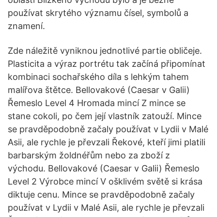
používat skrytého významu čísel, symbolů a
znamení.
Zde náležitě vyniknou jednotlivé partie obličeje.
Plasticita a výraz portrétu tak začíná připomínat
kombinaci sochařského díla s lehkým tahem
malířova štětce. Bellovakové (Caesar v Galii)
Řemeslo Level 4 Hromada mincí Z mince se
stane cokoli, po čem její vlastník zatouží. Mince
se pravděpodobně začaly používat v Lydii v Malé
Asii, ale rychle je převzali Řekové, kteří jimi platili
barbarským žoldnéřům nebo za zboží z
východu. Bellovakové (Caesar v Galii) Řemeslo
Level 2 Výrobce mincí V ošklivém světě si krása
diktuje cenu. Mince se pravděpodobně začaly
používat v Lydii v Malé Asii, ale rychle je převzali