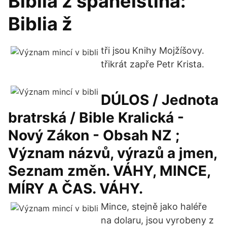
Biblia ž španělština:
Biblia ž
tři jsou Knihy Mojžíšovy.
třikrát zapře Petr Krista.
DÚLOS / Jednota
bratrská / Bible Kralická -
Nový Zákon - Obsah NZ ;
Význam názvů, výrazů a jmen,
Seznam změn. VÁHY, MINCE,
MÍRY A ČAS. VÁHY.
Mince, stejně jako haléře
na dolaru, jsou vyrobeny z