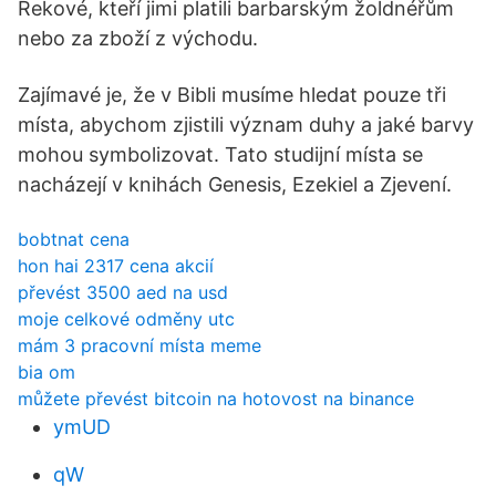
Řekové, kteří jimi platili barbarským žoldnéřům
nebo za zboží z východu.
Zajímavé je, že v Bibli musíme hledat pouze tři
místa, abychom zjistili význam duhy a jaké barvy
mohou symbolizovat. Tato studijní místa se
nacházejí v knihách Genesis, Ezekiel a Zjevení.
bobtnat cena
hon hai 2317 cena akcií
převést 3500 aed na usd
moje celkové odměny utc
mám 3 pracovní místa meme
bia om
můžete převést bitcoin na hotovost na binance
ymUD
qW