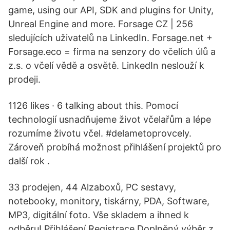
game, using our API, SDK and plugins for Unity,
Unreal Engine and more. Forsage CZ | 256
sledujících uživatelů na LinkedIn. Forsage.net +
Forsage.eco = firma na senzory do včelích úlů a
z.s. o včelí vědě a osvětě. LinkedIn neslouží k
prodeji.
1126 likes · 6 talking about this. Pomocí
technologií usnadňujeme život včelařům a lépe
rozumíme životu včel. #delametoprovcely.
Zároveň probíhá možnost přihlášení projektů pro
další rok .
33 prodejen, 44 Alzaboxů, PC sestavy,
notebooky, monitory, tiskárny, PDA, Software,
MP3, digitální foto. Vše skladem a ihned k
odběru! Přihlášení Registrace Doplněný výběr z