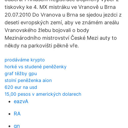
tiskovky ke 4. MX mistráku ve Vranově u Brna
20.07.2010 Do Vranova u Brna se sjedou jezdci z
deseti evropských zemí, aby ve známém areálu
Vranovského žlebu bojovali o body
Mezinárodního mistrovství České Mezi auty to
někdy na parkovišti pěkně vře.
prodáváme krypto
horké vs studené peněženky
graf těžby gpu
stolní peněženka aion
620 eur na usd
15,00 pesos v amerických dolarech
eazvA
RA
qn