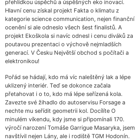
přehlídkou úspěchů a úspěšných eko inovací.
Hlavní cenu získal projekt Fakta o klimatu z
kategorie science communication, nejen finanční
ocenění si ale odneslo všech šest finalistů. A
projekt Ekoškola si navíc odnesl i cenu diváků za
poutavou prezentaci o výchově nejmladších
generací. V Česku Největší obchod s počítači a
elektronikou!
Pořád se hádají, kdo má víc naleštěný lak a lépe
uklizený interiér. Teď se dokonce začala
přetahovat i o to, kdo má lépe seřízená kola.
Zavezte své žihadlo do autoservisu Forsage a
nechte mu seřídit geometrii kol. Docílíte O
minulém víkendu, kdy jsme si připomínali 170.
výročí narození Tomáše Garrigue Masaryka, jsem
navštívil nejen Lány, ale i rodiště TGM Hodonín.