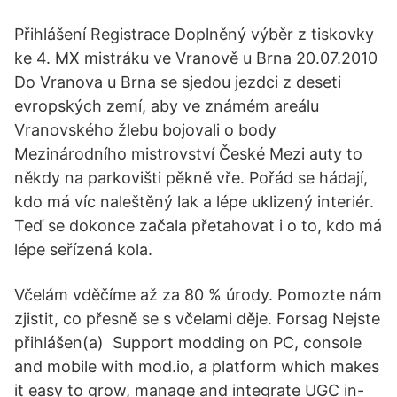
Přihlášení Registrace Doplněný výběr z tiskovky
ke 4. MX mistráku ve Vranově u Brna 20.07.2010
Do Vranova u Brna se sjedou jezdci z deseti
evropských zemí, aby ve známém areálu
Vranovského žlebu bojovali o body
Mezinárodního mistrovství České Mezi auty to
někdy na parkovišti pěkně vře. Pořád se hádají,
kdo má víc naleštěný lak a lépe uklizený interiér.
Teď se dokonce začala přetahovat i o to, kdo má
lépe seřízená kola.
Včelám vděčíme až za 80 % úrody. Pomozte nám
zjistit, co přesně se s včelami děje. Forsag Nejste
přihlášen(a) Support modding on PC, console
and mobile with mod.io, a platform which makes
it easy to grow, manage and integrate UGC in-