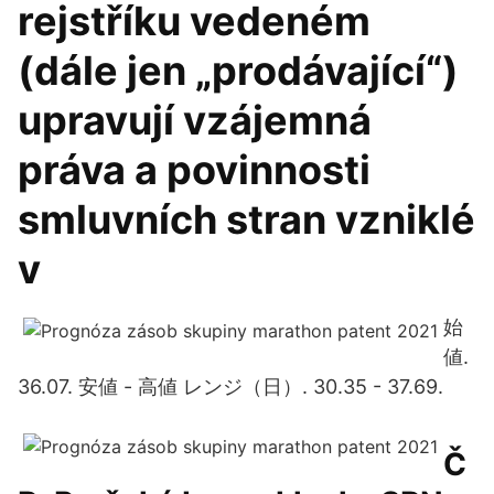
rejstříku vedeném
(dále jen „prodávající“)
upravují vzájemná
práva a povinnosti
smluvních stran vzniklé
v
始
値.
36.07. 安値 - 高値 レンジ（日）. 30.35 - 37.69.
Č