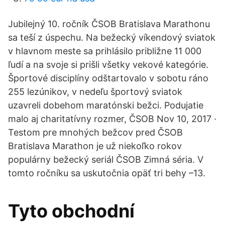
Jubilejný 10. ročník ČSOB Bratislava Marathonu
sa teší z úspechu. Na bežecký víkendový sviatok
v hlavnom meste sa prihlásilo približne 11 000
ľudí a na svoje si prišli všetky vekové kategórie.
Športové disciplíny odštartovalo v sobotu ráno
255 lezúnikov, v nedeľu športový sviatok
uzavreli dobehom maratónski bežci. Podujatie
malo aj charitatívny rozmer, ČSOB Nov 10, 2017 ·
Testom pre mnohých bežcov pred ČSOB
Bratislava Marathon je už niekoľko rokov
populárny bežecký seriál ČSOB Zimná séria. V
tomto ročníku sa uskutočnia opäť tri behy –13.
Tyto obchodní