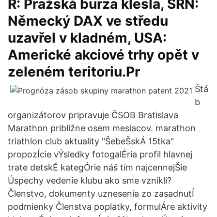
R: Pražská burza klesla, SRN:
Německý DAX ve středu
uzavřel v kladném, USA:
Americké akciové trhy opět v
zeleném teritoriu.Pr
Štá
b
organizátorov pripravuje ČSOB Bratislava
Marathon približne osem mesiacov. marathon
triathlon club aktuality "ŠebeŠskÁ 15tka"
propozÍcie vÝsledky fotogalÉria profil hlavnej
trate detskÉ kategÓrie náš tím najcennejŠie
Úspechy vedenie klubu ako sme vznikli?
Členstvo, dokumenty uznesenia zo zasadnutÍ
podmienky Členstva poplatky, formulÁre aktivity