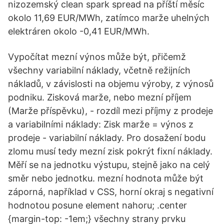
nizozemský clean spark spread na příští měsíc
okolo 11,69 EUR/MWh, zatímco marže uhelných
elektráren okolo -0,41 EUR/MWh.
Vypočítat mezní výnos může být, přičemž
všechny variabilní náklady, včetně režijních
nákladů, v závislosti na objemu výroby, z výnosů
podniku. Zisková marže, nebo mezní příjem
(Marže příspěvku), - rozdíl mezi příjmy z prodeje
a variabilními náklady: Zisk marže = výnos z
prodeje - variabilní náklady. Pro dosažení bodu
zlomu musí tedy mezní zisk pokrýt fixní náklady.
Měří se na jednotku výstupu, stejně jako na celý
směr nebo jednotku. mezní hodnota může být
záporná, například v CSS, horní okraj s negativní
hodnotou posune element nahoru; .center
{margin-top: -1em;} všechny strany prvku