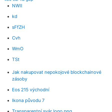
NWII
kd
sFfZH
Cvh
WmO
TSt
Jak nakupovat nepokojové blockchainové
zásoby
Eos 215 východní
Ikona původu 7
Transparentní svár logo png