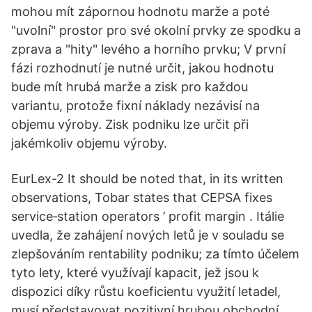
mohou mít zápornou hodnotu marže a poté
"uvolní" prostor pro své okolní prvky ze spodku a
zprava a "hity" levého a horního prvku; V první
fázi rozhodnutí je nutné určit, jakou hodnotu
bude mít hrubá marže a zisk pro každou
variantu, protože fixní náklady nezávisí na
objemu výroby. Zisk podniku lze určit při
jakémkoliv objemu výroby.
EurLex-2 It should be noted that, in its written
observations, Tobar states that CEPSA fixes
service‐station operators ’ profit margin . Itálie
uvedla, že zahájení nových letů je v souladu se
zlepšováním rentability podniku; za tímto účelem
tyto lety, které využívají kapacit, jež jsou k
dispozici díky růstu koeficientu využití letadel,
musí představovat pozitivní hrubou obchodní