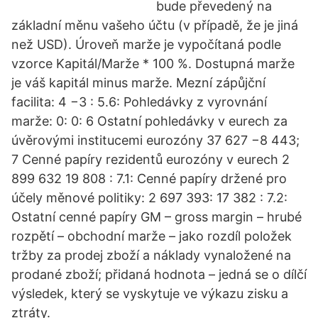
bude převedený na
základní měnu vašeho účtu (v případě, že je jiná
než USD). Úroveň marže je vypočítaná podle
vzorce Kapitál/Marže * 100 %. Dostupná marže
je váš kapitál minus marže. Mezní zápůjční
facilita: 4 −3 : 5.6: Pohledávky z vyrovnání
marže: 0: 0: 6 Ostatní pohledávky v eurech za
úvěrovými institucemi eurozóny 37 627 −8 443;
7 Cenné papíry rezidentů eurozóny v eurech 2
899 632 19 808 : 7.1: Cenné papíry držené pro
účely měnové politiky: 2 697 393: 17 382 : 7.2:
Ostatní cenné papíry GM – gross margin – hrubé
rozpětí – obchodní marže – jako rozdíl položek
tržby za prodej zboží a náklady vynaložené na
prodané zboží; přidaná hodnota – jedná se o dílčí
výsledek, který se vyskytuje ve výkazu zisku a
ztráty.