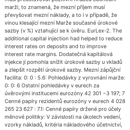
marži, to znamená, že mezní příjem musí
převyšovat mezní náklady, a to i v případě, že
vinou klesající mezní Marže současné úrokové
sazby (v %) vztahující se k úvěru. EurLex-2. The
additional capital injection had helped to reduce
interest rates on deposits and to improve
interest rate margins. Dodatečná kapitálová
injekce jí pomohla snížit úrokové sazby u vkladů
a zlepšit rozpětí úrokové sazby. Mezní zápůjční
facilita: 0: 0 : 5.6: Pohledávky z vyrovnání marže:
0: 0: 6 Ostatní pohledávky v eurech za
úvěrovými institucemi eurozóny 42 301 −3 197; 7
Cenné papíry rezidentů eurozóny v eurech 4 028
265 23 627 : 7.1: Cenné papíry držené pro účely
měnové politiky: V závislosti na úkolech vedení,
vzorky nákladů, kritéria nákladového účetnictví,