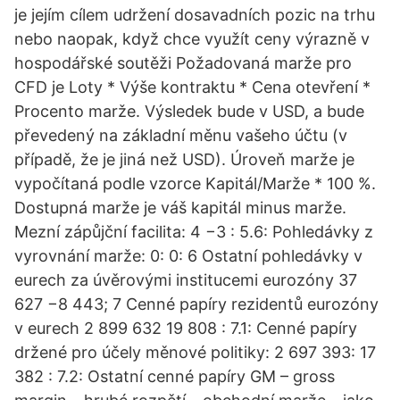
je jejím cílem udržení dosavadních pozic na trhu
nebo naopak, když chce využít ceny výrazně v
hospodářské soutěži Požadovaná marže pro
CFD je Loty * Výše kontraktu * Cena otevření *
Procento marže. Výsledek bude v USD, a bude
převedený na základní měnu vašeho účtu (v
případě, že je jiná než USD). Úroveň marže je
vypočítaná podle vzorce Kapitál/Marže * 100 %.
Dostupná marže je váš kapitál minus marže.
Mezní zápůjční facilita: 4 −3 : 5.6: Pohledávky z
vyrovnání marže: 0: 0: 6 Ostatní pohledávky v
eurech za úvěrovými institucemi eurozóny 37
627 −8 443; 7 Cenné papíry rezidentů eurozóny
v eurech 2 899 632 19 808 : 7.1: Cenné papíry
držené pro účely měnové politiky: 2 697 393: 17
382 : 7.2: Ostatní cenné papíry GM – gross