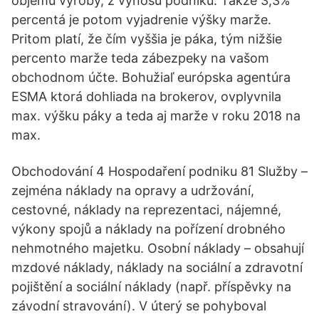
objemu výroby, z výnosů podniku. Takže 3,3%
percentá je potom vyjadrenie výšky marže.
Pritom platí, že čím vyššia je páka, tým nižšie
percento marže teda zábezpeky na vašom
obchodnom účte. Bohužiaľ európska agentúra
ESMA ktorá dohliada na brokerov, ovplyvnila
max. výšku páky a teda aj marže v roku 2018 na
max.
Obchodování 4 Hospodaření podniku 81 Služby –
zejména náklady na opravy a udržování,
cestovné, náklady na reprezentaci, nájemné,
výkony spojů a náklady na pořízení drobného
nehmotného majetku. Osobní náklady – obsahují
mzdové náklady, náklady na sociální a zdravotní
pojištění a sociální náklady (např. příspěvky na
závodní stravování). V úterý se pohyboval